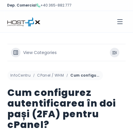
Dep. Comercial
+40 365-882.777
Sari
la
conținut
View Categories
InfoCentru
CPanel / WHM
Cum configurez autentificarea în doi pași (2FA) pentru cPanel?
Cum configurez
autentificarea în doi
pași (2FA) pentru
cPanel?