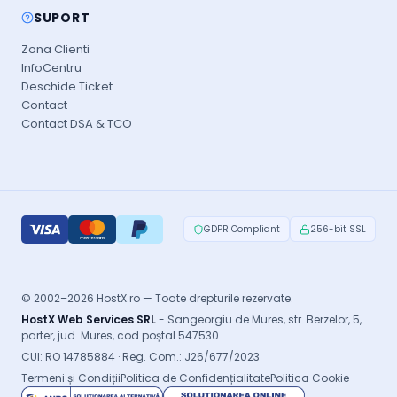
SUPORT
Zona Clienti
InfoCentru
Deschide Ticket
Contact
Contact DSA & TCO
GDPR Compliant
256-bit SSL
© 2002–2026 HostX.ro — Toate drepturile rezervate.
HostX Web Services SRL
- Sangeorgiu de Mures, str. Berzelor, 5,
parter, jud. Mures, cod poștal 547530
CUI: RO 14785884 · Reg. Com.: J26/677/2023
Termeni și Condiții
Politica de Confidențialitate
Politica Cookie