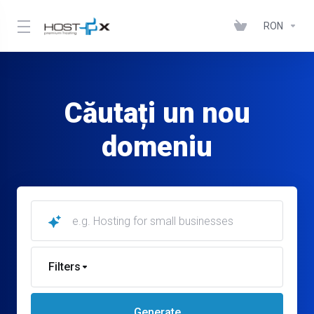
RON
Căutați un nou
domeniu
Filters
Generate