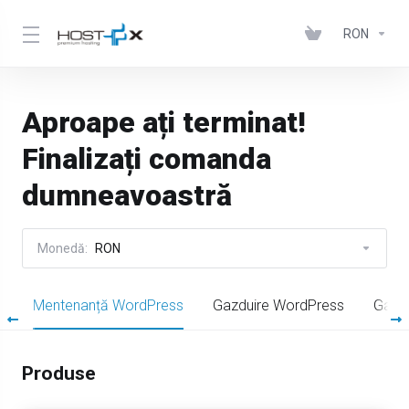
RON
Aproape ați terminat!
Finalizați comanda
dumneavoastră
Monedă:
RON
e
Mentenanță WordPress
Gazduire WordPress
Gazd
Produse