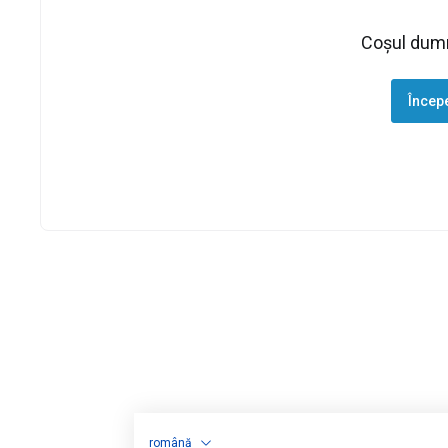
Coșul dumn
Încep
română