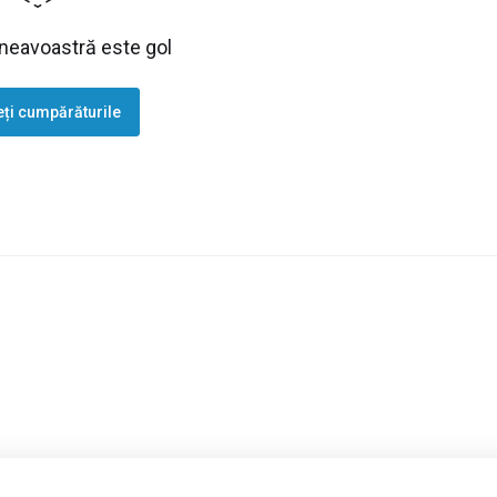
eavoastră este gol
eți cumpărăturile