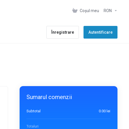
Coșul meu
RON
Înregistrare
Autentificare
Sumarul comenzii
Subtotal
0.00 lei
Totaluri