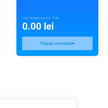
Total de plată azi (inc. TVA)
0.00 lei
Plasați comanda