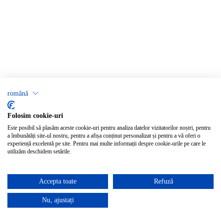
română
Folosim cookie-uri
Este posibil să plasăm aceste cookie-uri pentru analiza datelor vizitatorilor noștri, pentru
a îmbunătăți site-ul nostru, pentru a afișa conținut personalizat și pentru a vă oferi o
experiență excelentă pe site. Pentru mai multe informații despre cookie-urile pe care le
utilizăm deschidem setările.
Accepta toate
Refuză
Nu, ajustați