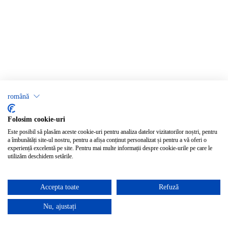
română
Folosim cookie-uri
Este posibil să plasăm aceste cookie-uri pentru analiza datelor vizitatorilor noștri, pentru
a îmbunătăți site-ul nostru, pentru a afișa conținut personalizat și pentru a vă oferi o
experiență excelentă pe site. Pentru mai multe informații despre cookie-urile pe care le
utilizăm deschidem setările.
Accepta toate
Refuză
Nu, ajustați