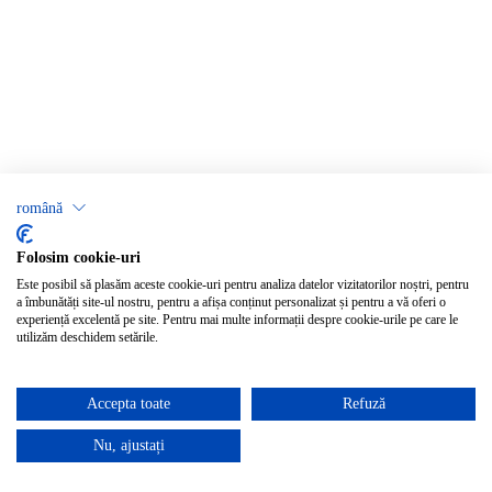
română
Folosim cookie-uri
Este posibil să plasăm aceste cookie-uri pentru analiza datelor vizitatorilor noștri, pentru
a îmbunătăți site-ul nostru, pentru a afișa conținut personalizat și pentru a vă oferi o
experiență excelentă pe site. Pentru mai multe informații despre cookie-urile pe care le
utilizăm deschidem setările.
Accepta toate
Refuză
Nu, ajustați