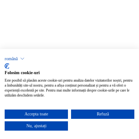
română
Folosim cookie-uri
Este posibil să plasăm aceste cookie-uri pentru analiza datelor vizitatorilor noștri, pentru
a îmbunătăți site-ul nostru, pentru a afișa conținut personalizat și pentru a vă oferi o
experiență excelentă pe site. Pentru mai multe informații despre cookie-urile pe care le
utilizăm deschidem setările.
Accepta toate
Refuză
Nu, ajustați