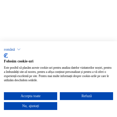
română
Folosim cookie-uri
Este posibil să plasăm aceste cookie-uri pentru analiza datelor vizitatorilor noștri, pentru
a îmbunătăți site-ul nostru, pentru a afișa conținut personalizat și pentru a vă oferi o
experiență excelentă pe site. Pentru mai multe informații despre cookie-urile pe care le
utilizăm deschidem setările.
Accepta toate
Refuză
Nu, ajustați