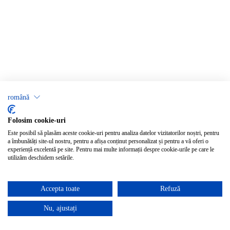
română
Folosim cookie-uri
Este posibil să plasăm aceste cookie-uri pentru analiza datelor vizitatorilor noștri, pentru
a îmbunătăți site-ul nostru, pentru a afișa conținut personalizat și pentru a vă oferi o
experiență excelentă pe site. Pentru mai multe informații despre cookie-urile pe care le
utilizăm deschidem setările.
Accepta toate
Refuză
Nu, ajustați