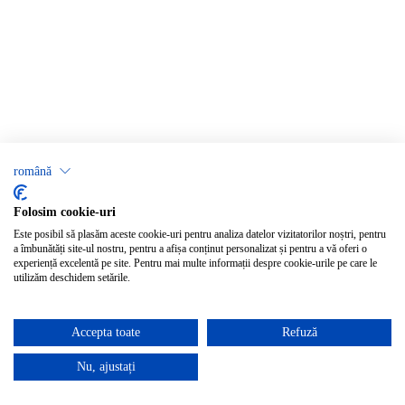
română
Folosim cookie-uri
Este posibil să plasăm aceste cookie-uri pentru analiza datelor vizitatorilor noștri, pentru
a îmbunătăți site-ul nostru, pentru a afișa conținut personalizat și pentru a vă oferi o
experiență excelentă pe site. Pentru mai multe informații despre cookie-urile pe care le
utilizăm deschidem setările.
Accepta toate
Refuză
Nu, ajustați