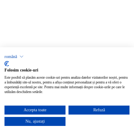
română
Folosim cookie-uri
Este posibil să plasăm aceste cookie-uri pentru analiza datelor vizitatorilor noștri, pentru
a îmbunătăți site-ul nostru, pentru a afișa conținut personalizat și pentru a vă oferi o
experiență excelentă pe site. Pentru mai multe informații despre cookie-urile pe care le
utilizăm deschidem setările.
Accepta toate
Refuză
Nu, ajustați