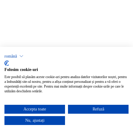
română
Folosim cookie-uri
Este posibil să plasăm aceste cookie-uri pentru analiza datelor vizitatorilor noștri, pentru
a îmbunătăți site-ul nostru, pentru a afișa conținut personalizat și pentru a vă oferi o
experiență excelentă pe site. Pentru mai multe informații despre cookie-urile pe care le
utilizăm deschidem setările.
Accepta toate
Refuză
Nu, ajustați