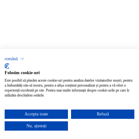
română
Folosim cookie-uri
Este posibil să plasăm aceste cookie-uri pentru analiza datelor vizitatorilor noștri, pentru
a îmbunătăți site-ul nostru, pentru a afișa conținut personalizat și pentru a vă oferi o
experiență excelentă pe site. Pentru mai multe informații despre cookie-urile pe care le
utilizăm deschidem setările.
Accepta toate
Refuză
Nu, ajustați