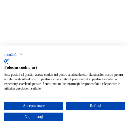
română
Folosim cookie-uri
Este posibil să plasăm aceste cookie-uri pentru analiza datelor vizitatorilor noștri, pentru
a îmbunătăți site-ul nostru, pentru a afișa conținut personalizat și pentru a vă oferi o
experiență excelentă pe site. Pentru mai multe informații despre cookie-urile pe care le
utilizăm deschidem setările.
Accepta toate
Refuză
Nu, ajustați