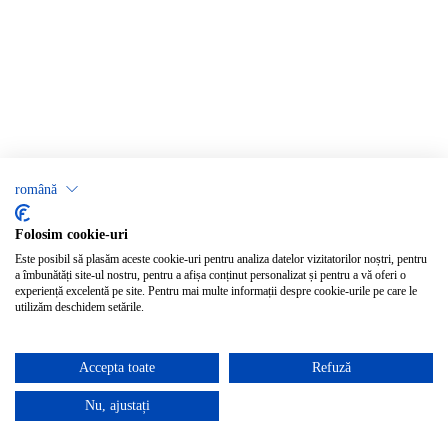
română
Folosim cookie-uri
Este posibil să plasăm aceste cookie-uri pentru analiza datelor vizitatorilor noștri, pentru
a îmbunătăți site-ul nostru, pentru a afișa conținut personalizat și pentru a vă oferi o
experiență excelentă pe site. Pentru mai multe informații despre cookie-urile pe care le
utilizăm deschidem setările.
Accepta toate
Refuză
Nu, ajustați