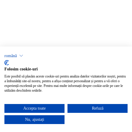
română
Folosim cookie-uri
Este posibil să plasăm aceste cookie-uri pentru analiza datelor vizitatorilor noștri, pentru
a îmbunătăți site-ul nostru, pentru a afișa conținut personalizat și pentru a vă oferi o
experiență excelentă pe site. Pentru mai multe informații despre cookie-urile pe care le
utilizăm deschidem setările.
Accepta toate
Refuză
Nu, ajustați