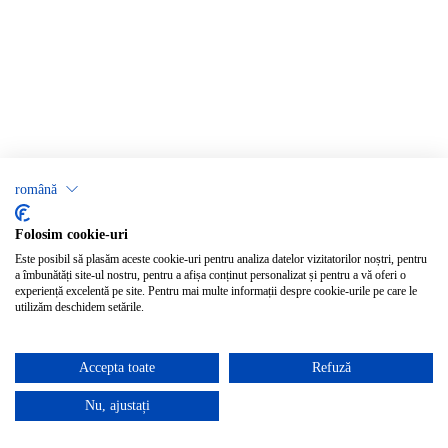
română
Folosim cookie-uri
Este posibil să plasăm aceste cookie-uri pentru analiza datelor vizitatorilor noștri, pentru
a îmbunătăți site-ul nostru, pentru a afișa conținut personalizat și pentru a vă oferi o
experiență excelentă pe site. Pentru mai multe informații despre cookie-urile pe care le
utilizăm deschidem setările.
Accepta toate
Refuză
Nu, ajustați