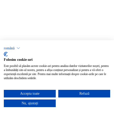
română
Folosim cookie-uri
Este posibil să plasăm aceste cookie-uri pentru analiza datelor vizitatorilor noștri, pentru
a îmbunătăți site-ul nostru, pentru a afișa conținut personalizat și pentru a vă oferi o
experiență excelentă pe site. Pentru mai multe informații despre cookie-urile pe care le
utilizăm deschidem setările.
Accepta toate
Refuză
Nu, ajustați