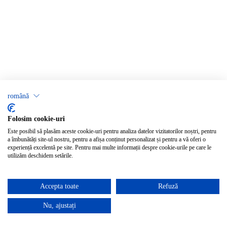
română
Folosim cookie-uri
Este posibil să plasăm aceste cookie-uri pentru analiza datelor vizitatorilor noștri, pentru
a îmbunătăți site-ul nostru, pentru a afișa conținut personalizat și pentru a vă oferi o
experiență excelentă pe site. Pentru mai multe informații despre cookie-urile pe care le
utilizăm deschidem setările.
Accepta toate
Refuză
Nu, ajustați