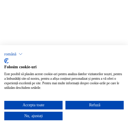
română
Folosim cookie-uri
Este posibil să plasăm aceste cookie-uri pentru analiza datelor vizitatorilor noștri, pentru
a îmbunătăți site-ul nostru, pentru a afișa conținut personalizat și pentru a vă oferi o
experiență excelentă pe site. Pentru mai multe informații despre cookie-urile pe care le
utilizăm deschidem setările.
Accepta toate
Refuză
Nu, ajustați