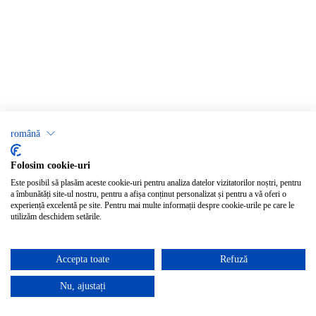
română
Folosim cookie-uri
Este posibil să plasăm aceste cookie-uri pentru analiza datelor vizitatorilor noștri, pentru
a îmbunătăți site-ul nostru, pentru a afișa conținut personalizat și pentru a vă oferi o
experiență excelentă pe site. Pentru mai multe informații despre cookie-urile pe care le
utilizăm deschidem setările.
Accepta toate
Refuză
Nu, ajustați