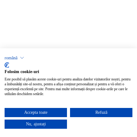
română
Folosim cookie-uri
Este posibil să plasăm aceste cookie-uri pentru analiza datelor vizitatorilor noștri, pentru
a îmbunătăți site-ul nostru, pentru a afișa conținut personalizat și pentru a vă oferi o
experiență excelentă pe site. Pentru mai multe informații despre cookie-urile pe care le
utilizăm deschidem setările.
Accepta toate
Refuză
Nu, ajustați