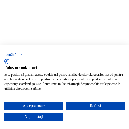
română
Folosim cookie-uri
Este posibil să plasăm aceste cookie-uri pentru analiza datelor vizitatorilor noștri, pentru
a îmbunătăți site-ul nostru, pentru a afișa conținut personalizat și pentru a vă oferi o
experiență excelentă pe site. Pentru mai multe informații despre cookie-urile pe care le
utilizăm deschidem setările.
Accepta toate
Refuză
Nu, ajustați