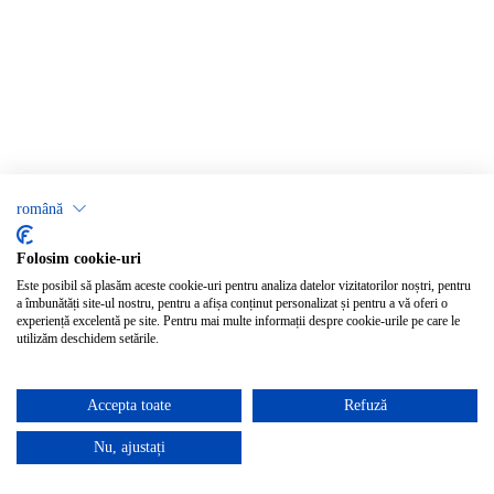
română
Folosim cookie-uri
Este posibil să plasăm aceste cookie-uri pentru analiza datelor vizitatorilor noștri, pentru
a îmbunătăți site-ul nostru, pentru a afișa conținut personalizat și pentru a vă oferi o
experiență excelentă pe site. Pentru mai multe informații despre cookie-urile pe care le
utilizăm deschidem setările.
Accepta toate
Refuză
Nu, ajustați