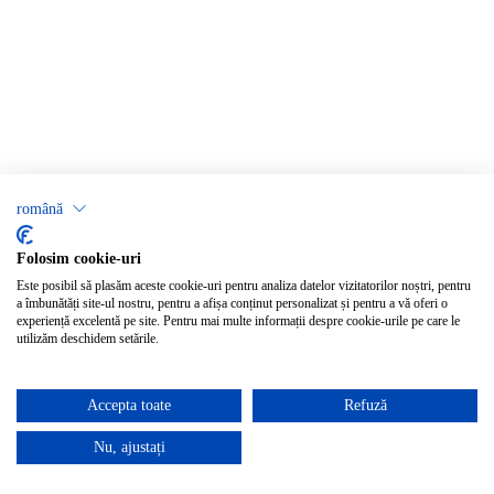
română
Folosim cookie-uri
Este posibil să plasăm aceste cookie-uri pentru analiza datelor vizitatorilor noștri, pentru
a îmbunătăți site-ul nostru, pentru a afișa conținut personalizat și pentru a vă oferi o
experiență excelentă pe site. Pentru mai multe informații despre cookie-urile pe care le
utilizăm deschidem setările.
Accepta toate
Refuză
Nu, ajustați