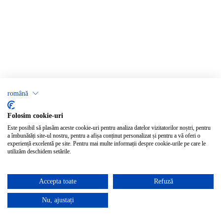
română
Folosim cookie-uri
Este posibil să plasăm aceste cookie-uri pentru analiza datelor vizitatorilor noștri, pentru
a îmbunătăți site-ul nostru, pentru a afișa conținut personalizat și pentru a vă oferi o
experiență excelentă pe site. Pentru mai multe informații despre cookie-urile pe care le
utilizăm deschidem setările.
Accepta toate
Refuză
Nu, ajustați