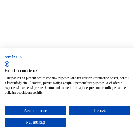
română
Folosim cookie-uri
Este posibil să plasăm aceste cookie-uri pentru analiza datelor vizitatorilor noștri, pentru
a îmbunătăți site-ul nostru, pentru a afișa conținut personalizat și pentru a vă oferi o
experiență excelentă pe site. Pentru mai multe informații despre cookie-urile pe care le
utilizăm deschidem setările.
Accepta toate
Refuză
Nu, ajustați