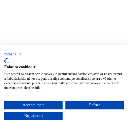
română
Folosim cookie-uri
Este posibil să plasăm aceste cookie-uri pentru analiza datelor vizitatorilor noștri, pentru
a îmbunătăți site-ul nostru, pentru a afișa conținut personalizat și pentru a vă oferi o
experiență excelentă pe site. Pentru mai multe informații despre cookie-urile pe care le
utilizăm deschidem setările.
Accepta toate
Refuză
Nu, ajustați