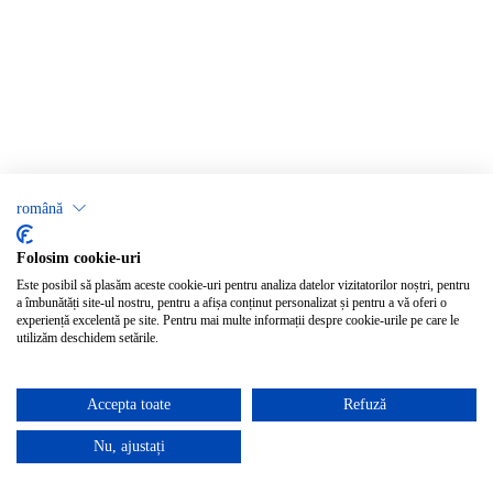
română
Folosim cookie-uri
Este posibil să plasăm aceste cookie-uri pentru analiza datelor vizitatorilor noștri, pentru
a îmbunătăți site-ul nostru, pentru a afișa conținut personalizat și pentru a vă oferi o
experiență excelentă pe site. Pentru mai multe informații despre cookie-urile pe care le
utilizăm deschidem setările.
Accepta toate
Refuză
Nu, ajustați