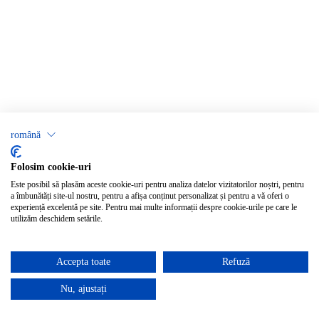
română
Folosim cookie-uri
Este posibil să plasăm aceste cookie-uri pentru analiza datelor vizitatorilor noștri, pentru
a îmbunătăți site-ul nostru, pentru a afișa conținut personalizat și pentru a vă oferi o
experiență excelentă pe site. Pentru mai multe informații despre cookie-urile pe care le
utilizăm deschidem setările.
Accepta toate
Refuză
Nu, ajustați