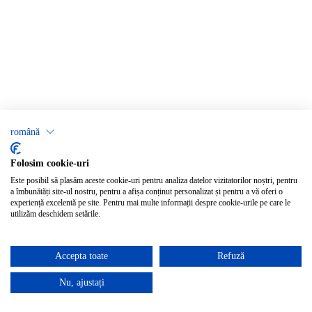
română
Folosim cookie-uri
Este posibil să plasăm aceste cookie-uri pentru analiza datelor vizitatorilor noștri, pentru
a îmbunătăți site-ul nostru, pentru a afișa conținut personalizat și pentru a vă oferi o
experiență excelentă pe site. Pentru mai multe informații despre cookie-urile pe care le
utilizăm deschidem setările.
Accepta toate
Refuză
Nu, ajustați