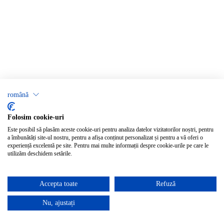
română
Folosim cookie-uri
Este posibil să plasăm aceste cookie-uri pentru analiza datelor vizitatorilor noștri, pentru
a îmbunătăți site-ul nostru, pentru a afișa conținut personalizat și pentru a vă oferi o
experiență excelentă pe site. Pentru mai multe informații despre cookie-urile pe care le
utilizăm deschidem setările.
Accepta toate
Refuză
Nu, ajustați