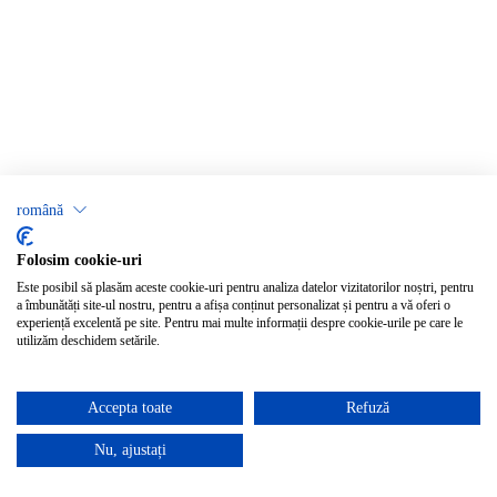
română
Folosim cookie-uri
Este posibil să plasăm aceste cookie-uri pentru analiza datelor vizitatorilor noștri, pentru
a îmbunătăți site-ul nostru, pentru a afișa conținut personalizat și pentru a vă oferi o
experiență excelentă pe site. Pentru mai multe informații despre cookie-urile pe care le
utilizăm deschidem setările.
Accepta toate
Refuză
Nu, ajustați