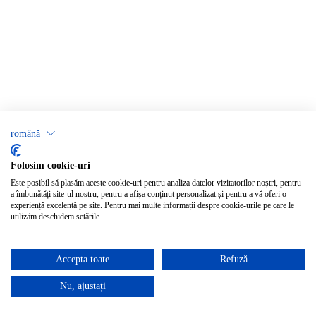
română
Folosim cookie-uri
Este posibil să plasăm aceste cookie-uri pentru analiza datelor vizitatorilor noștri, pentru
a îmbunătăți site-ul nostru, pentru a afișa conținut personalizat și pentru a vă oferi o
experiență excelentă pe site. Pentru mai multe informații despre cookie-urile pe care le
utilizăm deschidem setările.
Accepta toate
Refuză
Nu, ajustați