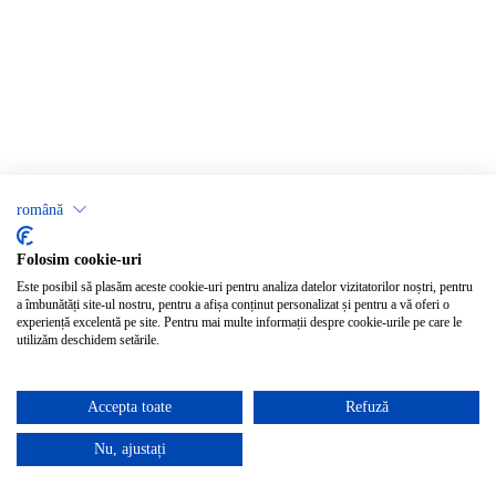
română
Folosim cookie-uri
Este posibil să plasăm aceste cookie-uri pentru analiza datelor vizitatorilor noștri, pentru
a îmbunătăți site-ul nostru, pentru a afișa conținut personalizat și pentru a vă oferi o
experiență excelentă pe site. Pentru mai multe informații despre cookie-urile pe care le
utilizăm deschidem setările.
Accepta toate
Refuză
Nu, ajustați