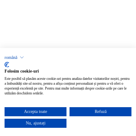
română
Folosim cookie-uri
Este posibil să plasăm aceste cookie-uri pentru analiza datelor vizitatorilor noștri, pentru
a îmbunătăți site-ul nostru, pentru a afișa conținut personalizat și pentru a vă oferi o
experiență excelentă pe site. Pentru mai multe informații despre cookie-urile pe care le
utilizăm deschidem setările.
Accepta toate
Refuză
Nu, ajustați