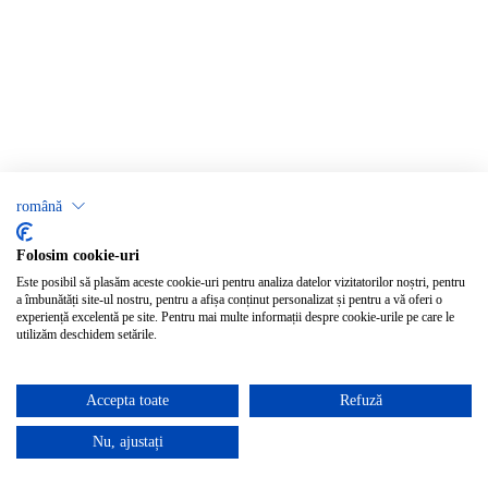
română
Folosim cookie-uri
Este posibil să plasăm aceste cookie-uri pentru analiza datelor vizitatorilor noștri, pentru
a îmbunătăți site-ul nostru, pentru a afișa conținut personalizat și pentru a vă oferi o
experiență excelentă pe site. Pentru mai multe informații despre cookie-urile pe care le
utilizăm deschidem setările.
Accepta toate
Refuză
Nu, ajustați