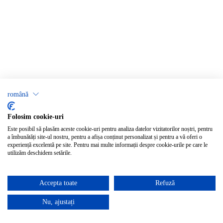
română
Folosim cookie-uri
Este posibil să plasăm aceste cookie-uri pentru analiza datelor vizitatorilor noștri, pentru
a îmbunătăți site-ul nostru, pentru a afișa conținut personalizat și pentru a vă oferi o
experiență excelentă pe site. Pentru mai multe informații despre cookie-urile pe care le
utilizăm deschidem setările.
Accepta toate
Refuză
Nu, ajustați