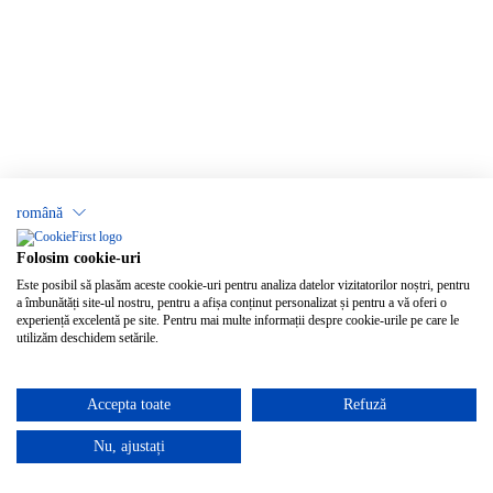
română
Folosim cookie-uri
Este posibil să plasăm aceste cookie-uri pentru analiza datelor vizitatorilor noștri, pentru
a îmbunătăți site-ul nostru, pentru a afișa conținut personalizat și pentru a vă oferi o
experiență excelentă pe site. Pentru mai multe informații despre cookie-urile pe care le
utilizăm deschidem setările.
Accepta toate
Refuză
Nu, ajustați