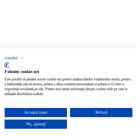
română
Folosim cookie-uri
Este posibil să plasăm aceste cookie-uri pentru analiza datelor vizitatorilor noștri, pentru
a îmbunătăți site-ul nostru, pentru a afișa conținut personalizat și pentru a vă oferi o
experiență excelentă pe site. Pentru mai multe informații despre cookie-urile pe care le
utilizăm deschidem setările.
Accepta toate
Refuză
Nu, ajustați