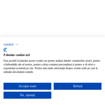
română
Folosim cookie-uri
Este posibil să plasăm aceste cookie-uri pentru analiza datelor vizitatorilor noștri, pentru
a îmbunătăți site-ul nostru, pentru a afișa conținut personalizat și pentru a vă oferi o
experiență excelentă pe site. Pentru mai multe informații despre cookie-urile pe care le
utilizăm deschidem setările.
Accepta toate
Refuză
Nu, ajustați