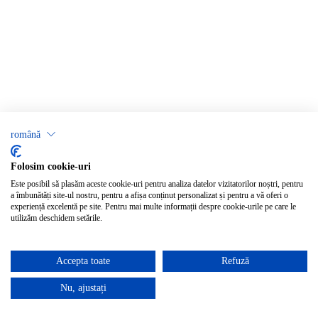
română
Folosim cookie-uri
Este posibil să plasăm aceste cookie-uri pentru analiza datelor vizitatorilor noștri, pentru
a îmbunătăți site-ul nostru, pentru a afișa conținut personalizat și pentru a vă oferi o
experiență excelentă pe site. Pentru mai multe informații despre cookie-urile pe care le
utilizăm deschidem setările.
Accepta toate
Refuză
Nu, ajustați