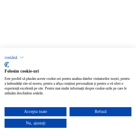
română
Folosim cookie-uri
Este posibil să plasăm aceste cookie-uri pentru analiza datelor vizitatorilor noștri, pentru
a îmbunătăți site-ul nostru, pentru a afișa conținut personalizat și pentru a vă oferi o
experiență excelentă pe site. Pentru mai multe informații despre cookie-urile pe care le
utilizăm deschidem setările.
Accepta toate
Refuză
Nu, ajustați