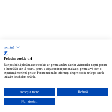
română
Folosim cookie-uri
Este posibil să plasăm aceste cookie-uri pentru analiza datelor vizitatorilor noștri, pentru
a îmbunătăți site-ul nostru, pentru a afișa conținut personalizat și pentru a vă oferi o
experiență excelentă pe site. Pentru mai multe informații despre cookie-urile pe care le
utilizăm deschidem setările.
Accepta toate
Refuză
Nu, ajustați