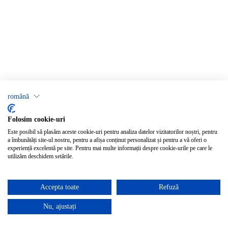
română
Folosim cookie-uri
Este posibil să plasăm aceste cookie-uri pentru analiza datelor vizitatorilor noștri, pentru
a îmbunătăți site-ul nostru, pentru a afișa conținut personalizat și pentru a vă oferi o
experiență excelentă pe site. Pentru mai multe informații despre cookie-urile pe care le
utilizăm deschidem setările.
Accepta toate
Refuză
Nu, ajustați