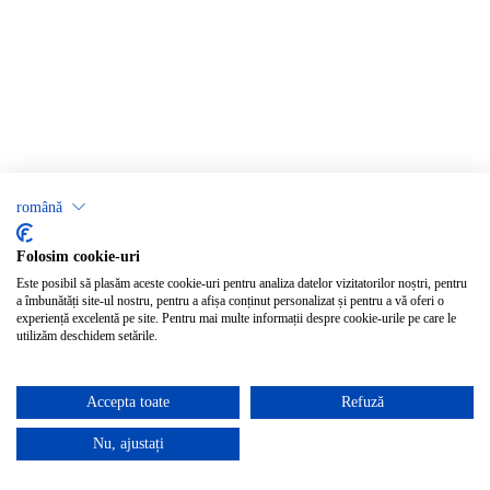
română
Folosim cookie-uri
Este posibil să plasăm aceste cookie-uri pentru analiza datelor vizitatorilor noștri, pentru
a îmbunătăți site-ul nostru, pentru a afișa conținut personalizat și pentru a vă oferi o
experiență excelentă pe site. Pentru mai multe informații despre cookie-urile pe care le
utilizăm deschidem setările.
Accepta toate
Refuză
Nu, ajustați