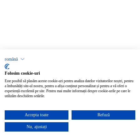
română
Folosim cookie-uri
Este posibil să plasăm aceste cookie-uri pentru analiza datelor vizitatorilor noștri, pentru
a îmbunătăți site-ul nostru, pentru a afișa conținut personalizat și pentru a vă oferi o
experiență excelentă pe site. Pentru mai multe informații despre cookie-urile pe care le
utilizăm deschidem setările.
Accepta toate
Refuză
Nu, ajustați