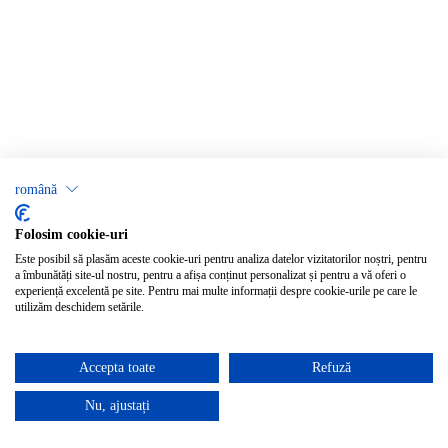
română
Folosim cookie-uri
Este posibil să plasăm aceste cookie-uri pentru analiza datelor vizitatorilor noștri, pentru
a îmbunătăți site-ul nostru, pentru a afișa conținut personalizat și pentru a vă oferi o
experiență excelentă pe site. Pentru mai multe informații despre cookie-urile pe care le
utilizăm deschidem setările.
Accepta toate
Refuză
Nu, ajustați