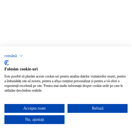
română
Folosim cookie-uri
Este posibil să plasăm aceste cookie-uri pentru analiza datelor vizitatorilor noștri, pentru
a îmbunătăți site-ul nostru, pentru a afișa conținut personalizat și pentru a vă oferi o
experiență excelentă pe site. Pentru mai multe informații despre cookie-urile pe care le
utilizăm deschidem setările.
Accepta toate
Refuză
Nu, ajustați